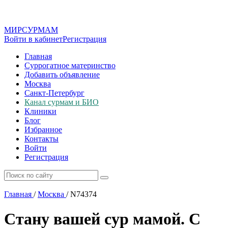
МИР
СУР
МАМ
Войти в кабинет
Регистрация
Главная
Суррогатное материнство
Добавить объявление
Москва
Санкт-Петербург
Канал сурмам и БИО
Клиники
Блог
Избранное
Контакты
Войти
Регистрация
Главная
/
Москва
/
N74374
Стану вашей сур мамой. С