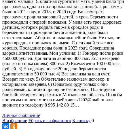
вашего малыша. Я опытная сурогатная мать, у меня было три
программы, одна из них проходила за границей. Программы
были в 2011 году, в 2018, и 2020 году. Во всех трёх
программах родила здоровый детей, в срок. Беременности
происходили с первой подсадки. У меня есть трое здоровых
детишек, которых родила так же в срок.Все роды и
беременности проходили без осложнений,роды были
естественными. Абортов и выкидышей не было.Не пью, не
курю вредных привычек не имею. С психикой тоже все
хорошо. Последние роды были в 2023 году. Совершенна
здорова,ответственная. Мои условия: 1) Гонорар после родов
4600000рублей. Доплата за двойню 300 тыс. Если кесарево
(только по показаниям) 300 тыс 2) Ежемесячно 100 000 тыс.
рублей. 3) На одежду после 20 недели беременности
единовременно 50 000 тыс 4) Все анализы за ваш счёт.
Возврат по чеку. 5) Обязательно заключаем договор, и
нотариально заверяем. 6) Общаться буду только с био
родителями, клиники прошу не беспокоить. Планирую в
ближайшее время переехать в Московскую область. По всём
вопросам пишите мне на и-мейл anna-1202@mail.ru или
звоните по телефону 8 995 142 80 15.. .
Личное сообщение
В избранное
Убрать из избранного
К списку
0