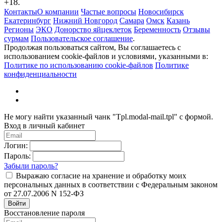
+18.
Контакты
О компании
Частые вопросы
Новосибирск
Екатеринбург
Нижний Новгород
Самара
Омск
Казань
Регионы
ЭКО
Донорство яйцеклеток
Беременность
Отзывы
сурмам
Пользовательское соглашение
.
Продолжая пользоваться сайтом, Вы соглашаетесь с
использованием cookie-файлов и условиями, указанными в:
Политике по использованию cookie-файлов
Политике
конфиденциальности
Не могу найти указанный чанк "Tpl.modal-mail.tpl" с формой.
Вход в личный кабинет
Логин:
Пароль:
Забыли пароль?
Выражаю согласие на хранение и обработку моих
персональных данных в соответствии с Федеральным законом
от 27.07.2006 N 152-ФЗ
Войти
Восстановление пароля