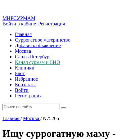
МИР
СУР
МАМ
Войти в кабинет
Регистрация
Главная
Суррогатное материнство
Добавить объявление
Москва
Санкт-Петербург
Канал сурмам и БИО
Клиники
Блог
Избранное
Контакты
Войти
Регистрация
Главная
/
Москва
/
N75266
Ищу суррогатную маму -