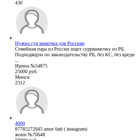
430
Нужна сур мамочка для Россиян
Семейная пара из России ищет суррмамочку из РБ.
Подходящую по законодательству РБ, без КС, без вредн
...
Ирина №54875
25000 руб.
Минск
2312
4000
87785272945 amor fatti ( instagram)
жони №70648