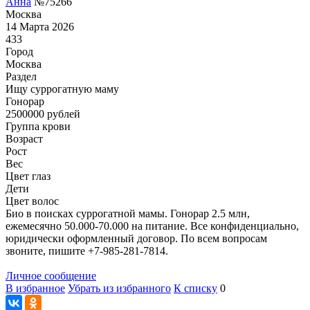
Анна
№75266
Москва
14 Марта 2026
433
Город
Москва
Раздел
Ищу суррогатную маму
Гонoрар
2500000
рублей
Группа крови
Возраст
Рост
Вес
Цвет глаз
Дети
Цвет волос
Био в поисках суррогатной мамы. Гонорар 2.5 млн,
ежемесячно 50.000-70.000 на питание. Все конфиденциально,
юридически оформленный договор. По всем вопросам
звоните, пишите +7-985-281-7814.
Личное сообщение
В избранное
Убрать из избранного
К списку
0