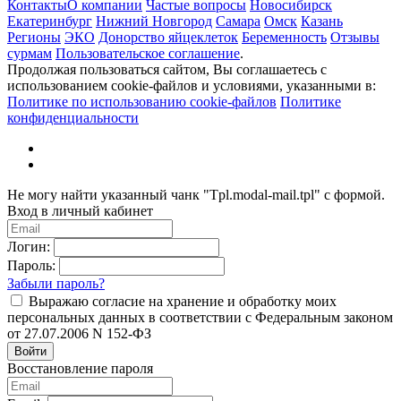
Контакты
О компании
Частые вопросы
Новосибирск
Екатеринбург
Нижний Новгород
Самара
Омск
Казань
Регионы
ЭКО
Донорство яйцеклеток
Беременность
Отзывы
сурмам
Пользовательское соглашение
.
Продолжая пользоваться сайтом, Вы соглашаетесь с
использованием cookie-файлов и условиями, указанными в:
Политике по использованию cookie-файлов
Политике
конфиденциальности
Не могу найти указанный чанк "Tpl.modal-mail.tpl" с формой.
Вход в личный кабинет
Логин:
Пароль:
Забыли пароль?
Выражаю согласие на хранение и обработку моих
персональных данных в соответствии с Федеральным законом
от 27.07.2006 N 152-ФЗ
Войти
Восстановление пароля