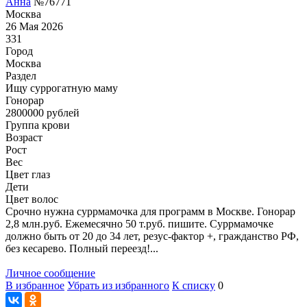
Анна
№76771
Москва
26 Мая 2026
331
Город
Москва
Раздел
Ищу суррогатную маму
Гонoрар
2800000
рублей
Группа крови
Возраст
Рост
Вес
Цвет глаз
Дети
Цвет волос
Срочно нужна суррмамочка для программ в Москве. Гонорар
2,8 млн.руб. Ежемесячно 50 т.руб. пишите. Суррмамочке
должно быть от 20 до 34 лет, резус-фактор +, гражданство РФ,
без кесарево. Полный переезд!...
Личное сообщение
В избранное
Убрать из избранного
К списку
0