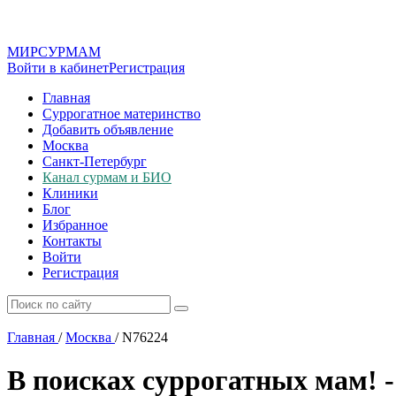
МИР
СУР
МАМ
Войти в кабинет
Регистрация
Главная
Суррогатное материнство
Добавить объявление
Москва
Санкт-Петербург
Канал сурмам и БИО
Клиники
Блог
Избранное
Контакты
Войти
Регистрация
Главная
/
Москва
/
N76224
В поисках суррогатных мам! 