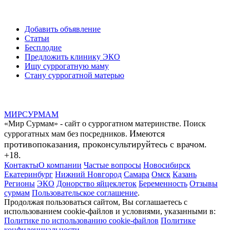
Добавить объявление
Статьи
Бесплодие
Предложить клинику ЭКО
Ищу суррогатную маму
Стану суррогатной матерью
МИР
СУР
МАМ
«Мир Сурмам» - сайт о суррогатном материнстве. Поиск
Имеются
суррогатных мам без посредников.
противопоказания, проконсультируйтесь с врачом.
+18.
Контакты
О компании
Частые вопросы
Новосибирск
Екатеринбург
Нижний Новгород
Самара
Омск
Казань
Регионы
ЭКО
Донорство яйцеклеток
Беременность
Отзывы
сурмам
Пользовательское соглашение
.
Продолжая пользоваться сайтом, Вы соглашаетесь с
использованием cookie-файлов и условиями, указанными в:
Политике по использованию cookie-файлов
Политике
конфиденциальности