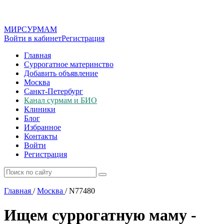
МИР
СУР
МАМ
Войти в кабинет
Регистрация
Главная
Суррогатное материнство
Добавить объявление
Москва
Санкт-Петербург
Канал сурмам и БИО
Клиники
Блог
Избранное
Контакты
Войти
Регистрация
Главная
/
Москва
/
N77480
Ищем суррогатную маму -