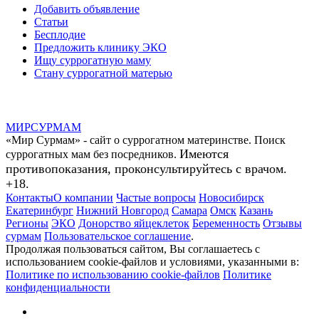
Добавить объявление
Статьи
Бесплодие
Предложить клинику ЭКО
Ищу суррогатную маму
Стану суррогатной матерью
МИР
СУР
МАМ
«Мир Сурмам» - сайт о суррогатном материнстве. Поиск
Имеются
суррогатных мам без посредников.
противопоказания, проконсультируйтесь с врачом.
+18.
Контакты
О компании
Частые вопросы
Новосибирск
Екатеринбург
Нижний Новгород
Самара
Омск
Казань
Регионы
ЭКО
Донорство яйцеклеток
Беременность
Отзывы
сурмам
Пользовательское соглашение
.
Продолжая пользоваться сайтом, Вы соглашаетесь с
использованием cookie-файлов и условиями, указанными в:
Политике по использованию cookie-файлов
Политике
конфиденциальности