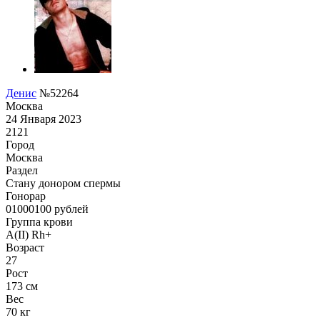
Денис
№52264
Москва
24 Января 2023
2121
Город
Москва
Раздел
Стану донором спермы
Гонoрар
01000100
рублей
Группа крови
A(II) Rh+
Возраст
27
Рост
173 см
Вес
70 кг