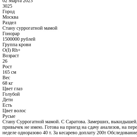
02 Марта 2023
3025
Город
Москва
Раздел
Cтану суррогатной мамой
Гонoрар
1500000
рублей
Группа крови
O(I) Rh+
Возраст
26
Рост
165 см
Вес
68 кг
Цвет глаз
Голубой
Дети
Есть
Цвет волос
Русые
Стану Суррогатной мамой. С Саратова. Замерших, выкидышей, 
привычек не имею. Готова на приезд на сдачу анализов, на пер
неделе одноразово 40 т. За кесарево доплату 200т Обследование