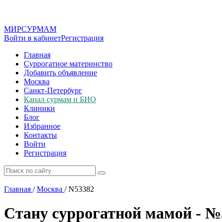
МИР
СУР
МАМ
Войти в кабинет
Регистрация
Главная
Суррогатное материнство
Добавить объявление
Москва
Санкт-Петербург
Канал сурмам и БИО
Клиники
Блог
Избранное
Контакты
Войти
Регистрация
Главная
/
Москва
/
N53382
Стану суррогатной мамой - №