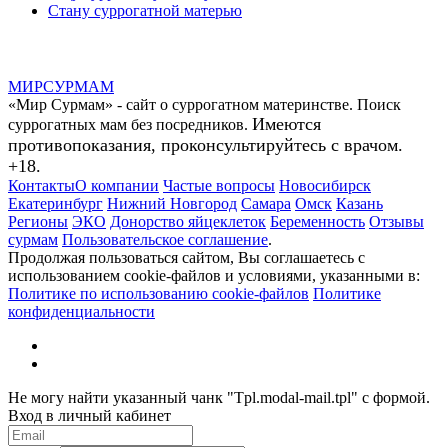
Стану суррогатной матерью
МИР
СУР
МАМ
«Мир Сурмам» - сайт о суррогатном материнстве. Поиск
Имеются
суррогатных мам без посредников.
противопоказания, проконсультируйтесь с врачом.
+18.
Контакты
О компании
Частые вопросы
Новосибирск
Екатеринбург
Нижний Новгород
Самара
Омск
Казань
Регионы
ЭКО
Донорство яйцеклеток
Беременность
Отзывы
сурмам
Пользовательское соглашение
.
Продолжая пользоваться сайтом, Вы соглашаетесь с
использованием cookie-файлов и условиями, указанными в:
Политике по использованию cookie-файлов
Политике
конфиденциальности
Не могу найти указанный чанк "Tpl.modal-mail.tpl" с формой.
Вход в личный кабинет