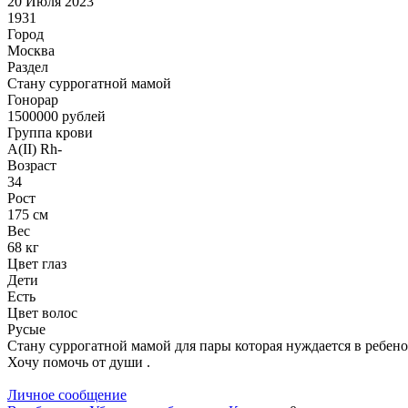
20 Июля 2023
1931
Город
Москва
Раздел
Cтану суррогатной мамой
Гонoрар
1500000
рублей
Группа крови
A(II) Rh-
Возраст
34
Рост
175 см
Вес
68 кг
Цвет глаз
Дети
Есть
Цвет волос
Русые
Стану суррогатной мамой для пары которая нуждается в ребеноч
Хочу помочь от души .
Личное сообщение