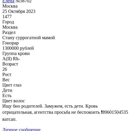
Елена
№58702
Москва
25 Октября 2023
1477
Город
Москва
Раздел
Cтану суррогатной мамой
Гонoрар
1300000
рублей
Группа крови
A(II) Rh-
Возраст
26
Рост
Вес
Цвет глаз
Дети
Есть
Цвет волос
Ищу био родителей. Замужем, есть дети. Кровь
отрицательная, агентства просьба не беспокоить ❗89601504535
ватсап.
Личное сообщение