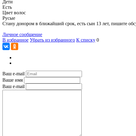
Дети
Есть
Цвет волос
Русые
Стану донором в ближайший срок, есть сын 13 лет, пишите обс
Личное сообщение
В избранное
Убрать из избранного
К списку
0
Ваш e-mail
Ваше имя
Ваш e-mail