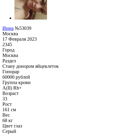
Инна
№53039
Москва
17 Февраля 2023
2345
Город
Москва
Раздел
Стану донором яйцеклеток
Гонoрар
60000
рублей
Группа крови
A(II) Rh+
Возраст
33
Рост
161 см
Вес
68 кг
Цвет глаз
Серый