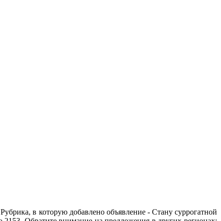
 Рубрика, в которую добавлено объявление - Cтану суррогатной
о 2153. Обратите внимание на предложения в других регионах: