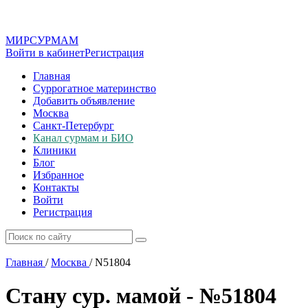
МИР
СУР
МАМ
Войти в кабинет
Регистрация
Главная
Суррогатное материнство
Добавить объявление
Москва
Санкт-Петербург
Канал сурмам и БИО
Клиники
Блог
Избранное
Контакты
Войти
Регистрация
Главная
/
Москва
/
N51804
Стану сур. мамой - №51804