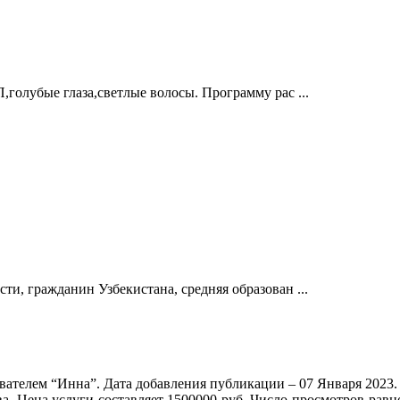
,голубые глаза,светлые волосы. Программу рас ...
ти, гражданин Узбекистана, средняя образован ...
вателем “Инна”. Дата добавления публикации – 07 Января 2023.
ва. Цена услуги составляет 1500000 руб. Число просмотров равн