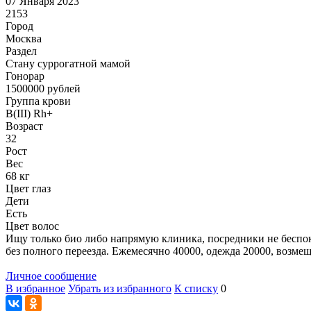
07 Января 2023
2153
Город
Москва
Раздел
Cтану суррогатной мамой
Гонoрар
1500000
рублей
Группа крови
B(III) Rh+
Возраст
32
Рост
Вес
68 кг
Цвет глаз
Дети
Есть
Цвет волос
Ищу только био либо напрямую клиника, посредники не беспоко
без полного переезда. Ежемесячно 40000, одежда 20000, возме
Личное сообщение
В избранное
Убрать из избранного
К списку
0