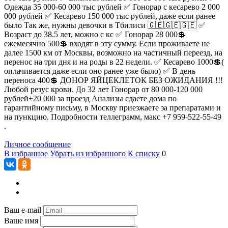
Одежда 35 000-60 000 тыс рублей ✅ Гонорар с кесарево 2 000
000 рублей ✅ Кесарево 150 000 тыс рублей, даже если ранее
было Так же, нужны девочки в Тбилиси 🇬🇪🇬🇪🇬🇪 ✅
Возраст до 38.5 лет, можно с кс ✅ Гонорар 28 000💲
ежемесячно 500💲 входят в эту сумму. Если проживаете не
далее 1500 км от Москвы, возможно на частичный переезд, на
перенос на три дня и на роды в 22 недели. ✅ Кесарево 1000💲(
оплачивается даже если оно ранее уже было) ✅ В день
переноса 400💲 ДОНОР ЯЙЦЕКЛЕТОК БЕЗ ОЖИДАНИЯ !!!
Любой резус крови. До 32 лет Гонорар от 80 000-120 000
рублей+20 000 за проезд Анализы сдаете дома по
гарантийному письму, в Москву приезжаете за препаратами и
на пункцию. Подробности теллеграмм, макс +7 959-522-55-49
.
Личное сообщение
В избранное
Убрать из избранного
К списку
0
Ваш e-mail
Ваше имя