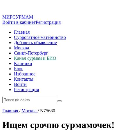
МИР
СУР
МАМ
Войти в кабинет
Регистрация
Главная
Суррогатное материнство
Добавить объявление
Москва
Санкт-Петербург
Канал сурмам и БИО
Клиники
Блог
Избранное
Контакты
Войти
Регистрация
Главная
/
Москва
/
N75680
Ищем срочно сурмамочек!