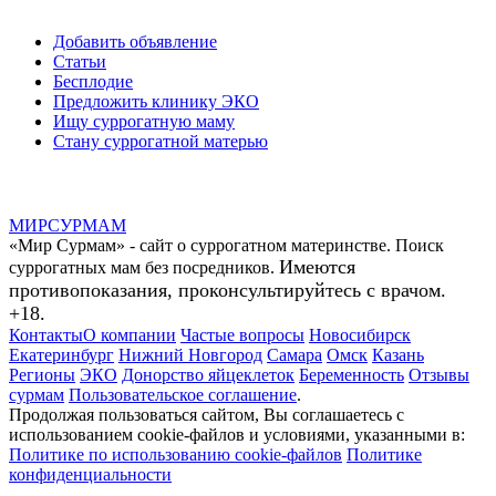
Добавить объявление
Статьи
Бесплодие
Предложить клинику ЭКО
Ищу суррогатную маму
Стану суррогатной матерью
МИР
СУР
МАМ
«Мир Сурмам» - сайт о суррогатном материнстве. Поиск
Имеются
суррогатных мам без посредников.
противопоказания, проконсультируйтесь с врачом.
+18.
Контакты
О компании
Частые вопросы
Новосибирск
Екатеринбург
Нижний Новгород
Самара
Омск
Казань
Регионы
ЭКО
Донорство яйцеклеток
Беременность
Отзывы
сурмам
Пользовательское соглашение
.
Продолжая пользоваться сайтом, Вы соглашаетесь с
использованием cookie-файлов и условиями, указанными в:
Политике по использованию cookie-файлов
Политике
конфиденциальности