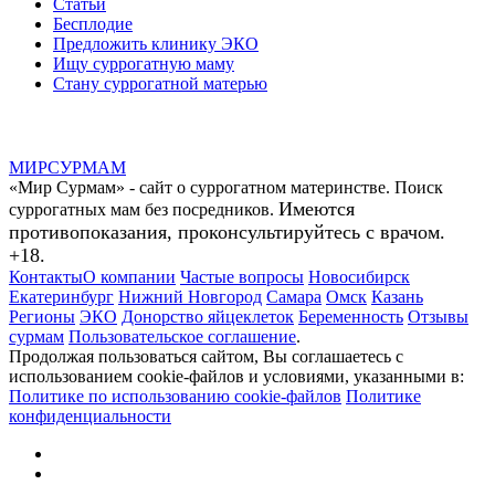
Статьи
Бесплодие
Предложить клинику ЭКО
Ищу суррогатную маму
Стану суррогатной матерью
МИР
СУР
МАМ
«Мир Сурмам» - сайт о суррогатном материнстве. Поиск
Имеются
суррогатных мам без посредников.
противопоказания, проконсультируйтесь с врачом.
+18.
Контакты
О компании
Частые вопросы
Новосибирск
Екатеринбург
Нижний Новгород
Самара
Омск
Казань
Регионы
ЭКО
Донорство яйцеклеток
Беременность
Отзывы
сурмам
Пользовательское соглашение
.
Продолжая пользоваться сайтом, Вы соглашаетесь с
использованием cookie-файлов и условиями, указанными в:
Политике по использованию cookie-файлов
Политике
конфиденциальности