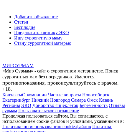
Добавить объявление
Статьи
Бесплодие
Предложить клинику ЭКО
Ищу суррогатную маму
Стану суррогатной матерью
МИР
СУР
МАМ
«Мир Сурмам» - сайт о суррогатном материнстве. Поиск
Имеются
суррогатных мам без посредников.
противопоказания, проконсультируйтесь с врачом.
+18.
Контакты
О компании
Частые вопросы
Новосибирск
Екатеринбург
Нижний Новгород
Самара
Омск
Казань
Регионы
ЭКО
Донорство яйцеклеток
Беременность
Отзывы
сурмам
Пользовательское соглашение
.
Продолжая пользоваться сайтом, Вы соглашаетесь с
использованием cookie-файлов и условиями, указанными в:
Политике по использованию cookie-файлов
Политике
конфиденциальности