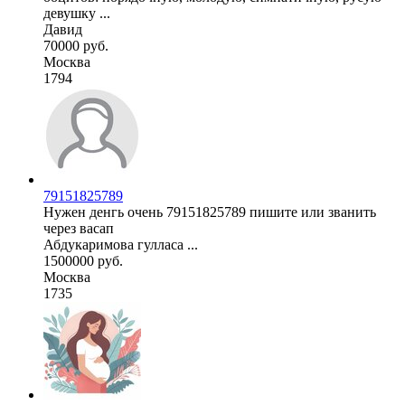
девушку ...
Давид
70000 руб.
Москва
1794
79151825789
Нужен денгь очень 79151825789 пишите или званить
через васап
Абдукаримова гулласа ...
1500000 руб.
Москва
1735