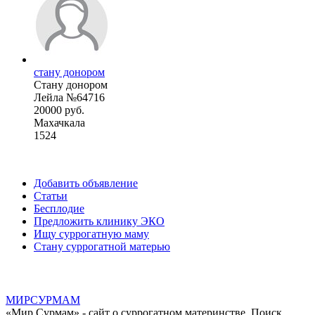
стану донором
Стану донором
Лейла №64716
20000 руб.
Махачкала
1524
Добавить объявление
Статьи
Бесплодие
Предложить клинику ЭКО
Ищу суррогатную маму
Стану суррогатной матерью
МИР
СУР
МАМ
«Мир Сурмам» - сайт о суррогатном материнстве. Поиск