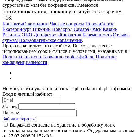
Имеются
суррогатных мам без посредников.
противопоказания, проконсультируйтесь с врачом.
+18.
Контакты
О компании
Частые вопросы
Новосибирск
Екатеринбург
Нижний Новгород
Самара
Омск
Казань
Регионы
ЭКО
Донорство яйцеклеток
Беременность
Отзывы
сурмам
Пользовательское соглашение
.
Продолжая пользоваться сайтом, Вы соглашаетесь с
использованием cookie-файлов и условиями, указанными в:
Политике по использованию cookie-файлов
Политике
конфиденциальности
Не могу найти указанный чанк "Tpl.modal-mail.tpl" с формой.
Вход в личный кабинет
Логин:
Пароль:
Забыли пароль?
Выражаю согласие на хранение и обработку моих
персональных данных в соответствии с Федеральным законом
от 27.07.2006 N 152-ФЗ