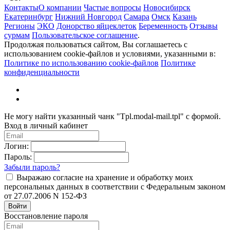
Контакты
О компании
Частые вопросы
Новосибирск
Екатеринбург
Нижний Новгород
Самара
Омск
Казань
Регионы
ЭКО
Донорство яйцеклеток
Беременность
Отзывы
сурмам
Пользовательское соглашение
.
Продолжая пользоваться сайтом, Вы соглашаетесь с
использованием cookie-файлов и условиями, указанными в:
Политике по использованию cookie-файлов
Политике
конфиденциальности
Не могу найти указанный чанк "Tpl.modal-mail.tpl" с формой.
Вход в личный кабинет
Логин:
Пароль:
Забыли пароль?
Выражаю согласие на хранение и обработку моих
персональных данных в соответствии с Федеральным законом
от 27.07.2006 N 152-ФЗ
Войти
Восстановление пароля