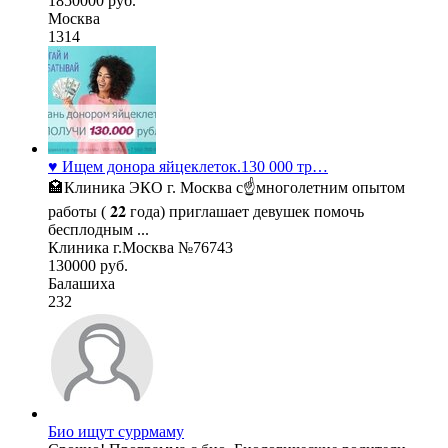
1850000 руб.
Москва
1314
♥️ Ищем донора яйцеклеток.130 000 тр…
🏩Клиника ЭКО г. Москва с☝многолетним опытом
работы ( 𝟐𝟐 года) приглашает девушек помочь
бесплодным ...
Клиника г.Москва №76743
130000 руб.
Балашиха
232
Био ищут суррмаму