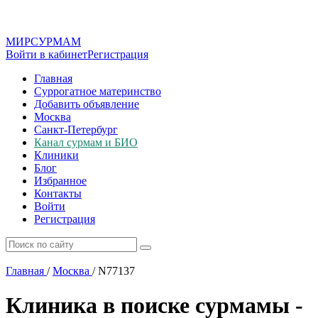
МИР
СУР
МАМ
Войти в кабинет
Регистрация
Главная
Суррогатное материнство
Добавить объявление
Москва
Санкт-Петербург
Канал сурмам и БИО
Клиники
Блог
Избранное
Контакты
Войти
Регистрация
Главная
/
Москва
/
N77137
Клиника в поиске сурмамы -