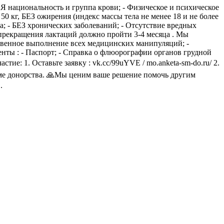
Я национальность и группа крови; - Физическое и психическое
 кг, БЕЗ ожирения (индекс массы тела не менее 18 и не более
та; - БЕЗ хронических заболеваний; - Отсутствие вредных
прекращения лактаций должно пройти 3-4 месяца . Мы
ственное выполнение всех медицинских манипуляций; -
ы : - Паспорт; - Справка о флюорографии органов грудной
тие: 1. Оставьте заявку : vk.cc/99uYVE / mo.anketa-sm-do.ru/ 2.
мме донорства. 🙏Мы ценим ваше решение помочь другим
.