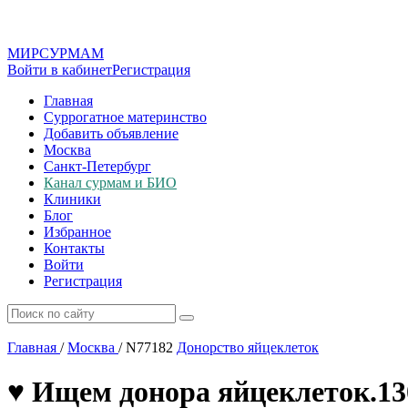
МИР
СУР
МАМ
Войти в кабинет
Регистрация
Главная
Суррогатное материнство
Добавить объявление
Москва
Санкт-Петербург
Канал сурмам и БИО
Клиники
Блог
Избранное
Контакты
Войти
Регистрация
Главная
/
Москва
/
N77182
Донорство яйцеклеток
♥️ Ищем донора яйцеклеток.130