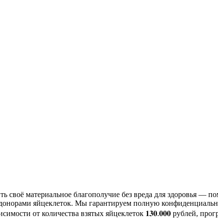
ть своё материальное благополучие без вреда для здоровья — п
 донорами яйцеклеток. Мы гарантируем полную конфиденциально
и от количества взятых яйцеклеток 𝟏𝟑𝟎.𝟎𝟎𝟎 рублей, програ