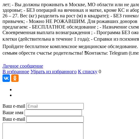
лет; - Вы должны проживать в Москве, МО области или не дале
здоровье; - БЕЗ операций на яичниках и матке, кроме КС и аб
26 – 27. Вес (кг) разделить на рост (м) в квадрате); - БЕЗ ги
привычек; - Можно НЕ РОЖАВШИМ. Для рожавших доноров : - П
предлагаем: - БЕСПЛАТНОЕ обследование ; - Назначение схемы
Своевременная выплата вознаграждения ; - Программа БЕЗ ож
клетки (действительна в течение 1 года); - Справки из психонев
Пройдите бесплатное комплексное медицинское обследование.
семьям обрести счастье родительства! ❗Контакты: Telegram (t.
Личное сообщение
В избранное
Убрать из избранного
К списку
0
Ваш e-mail
Ваше имя
Ваш e-mail