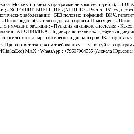
ко от Москвы ( проезд в программе не компенсируется); - ЛЮБА
орта; - ХОРОШИЕ ВНЕШНИЕ ДАННЫЕ ; - Рост от 152 см, вес от 50
некологических заболеваний; - БЕЗ половых инфекций, ВИЧ, гепати
осле родов обязательно должно пройти 11 месяцев ; - После 
 стимуляции овуляции; - Пункция яичников, анестезия; - Каче
идания - АНОНИМНОСТЬ донора яйцеклеток. Требуются документ
рологического и наркологического диспансеров. ❗Как принять учас
 3. При соответствии всем требованиям — участвуйте в програ
me/KlinikaEco) MAX / WhatsApp : +79607004555 (Анжела Юрьевна) 