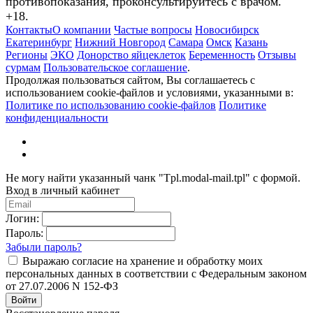
противопоказания, проконсультируйтесь с врачом.
+18.
Контакты
О компании
Частые вопросы
Новосибирск
Екатеринбург
Нижний Новгород
Самара
Омск
Казань
Регионы
ЭКО
Донорство яйцеклеток
Беременность
Отзывы
сурмам
Пользовательское соглашение
.
Продолжая пользоваться сайтом, Вы соглашаетесь с
использованием cookie-файлов и условиями, указанными в:
Политике по использованию cookie-файлов
Политике
конфиденциальности
Не могу найти указанный чанк "Tpl.modal-mail.tpl" с формой.
Вход в личный кабинет
Логин:
Пароль:
Забыли пароль?
Выражаю согласие на хранение и обработку моих
персональных данных в соответствии с Федеральным законом
от 27.07.2006 N 152-ФЗ
Войти