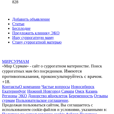
828
Добавить объявление
Статьи
Бесплодие
Предложить клинику ЭКО
Ищу суррогатную маму
Стану суррогатной матерью
МИР
СУР
МАМ
«Мир Сурмам» - сайт о суррогатном материнстве. Поиск
Имеются
суррогатных мам без посредников.
противопоказания, проконсультируйтесь с врачом.
+18.
Контакты
О компании
Частые вопросы
Новосибирск
Екатеринбург
Нижний Новгород
Самара
Омск
Казань
Регионы
ЭКО
Донорство яйцеклеток
Беременность
Отзывы
сурмам
Пользовательское соглашение
.
Продолжая пользоваться сайтом, Вы соглашаетесь с
использованием cookie-файлов и условиями, указанными в: