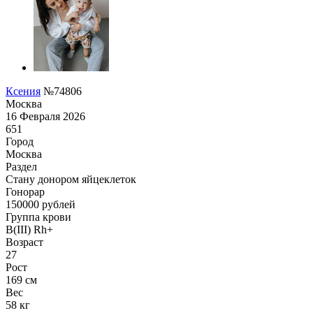
Ксения
№74806
Москва
16 Февраля 2026
651
Город
Москва
Раздел
Стану донором яйцеклеток
Гонoрар
150000
рублей
Группа крови
B(III) Rh+
Возраст
27
Рост
169 см
Вес
58 кг