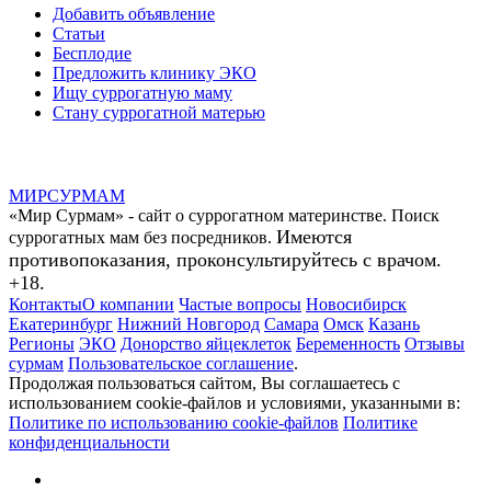
Добавить объявление
Статьи
Бесплодие
Предложить клинику ЭКО
Ищу суррогатную маму
Стану суррогатной матерью
МИР
СУР
МАМ
«Мир Сурмам» - сайт о суррогатном материнстве. Поиск
Имеются
суррогатных мам без посредников.
противопоказания, проконсультируйтесь с врачом.
+18.
Контакты
О компании
Частые вопросы
Новосибирск
Екатеринбург
Нижний Новгород
Самара
Омск
Казань
Регионы
ЭКО
Донорство яйцеклеток
Беременность
Отзывы
сурмам
Пользовательское соглашение
.
Продолжая пользоваться сайтом, Вы соглашаетесь с
использованием cookie-файлов и условиями, указанными в:
Политике по использованию cookie-файлов
Политике
конфиденциальности