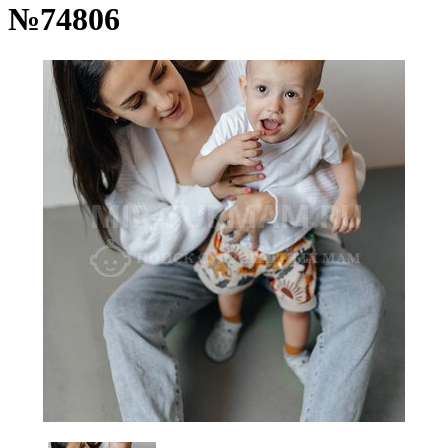
№74806