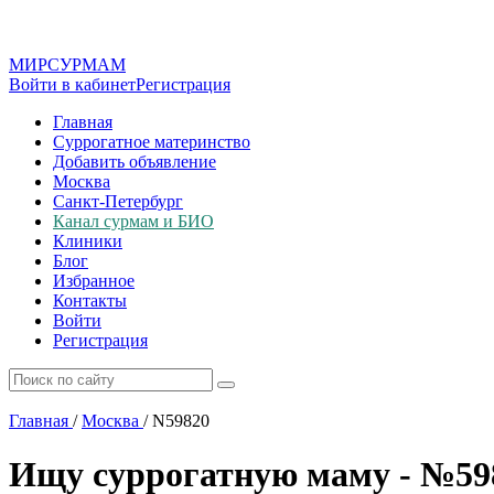
МИР
СУР
МАМ
Войти в кабинет
Регистрация
Главная
Суррогатное материнство
Добавить объявление
Москва
Санкт-Петербург
Канал сурмам и БИО
Клиники
Блог
Избранное
Контакты
Войти
Регистрация
Главная
/
Москва
/
N59820
Ищу суррогатную маму - №59