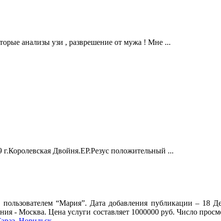
торые анализы узи , разврешение от мужа ! Мне ...
9 г.Королевская Двойня.ЕР.Резус положительный ...
пользователем “Мария”. Дата добавления публикации – 18 Де
ния - Москва. Цена услуги составляет 1000000 руб. Число прос
араз
,
Норильск
.