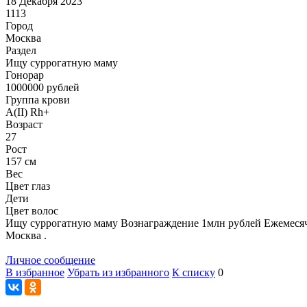
18 Декабря 2023
1113
Город
Москва
Раздел
Ищу суррогатную маму
Гонoрар
1000000
рублей
Группа крови
A(II) Rh+
Возраст
27
Рост
157 см
Вес
Цвет глаз
Дети
Цвет волос
Ищу суррогатную маму Вознаграждение 1млн рублей Ежемесячно 2
Москва .
Личное сообщение
В избранное
Убрать из избранного
К списку
0