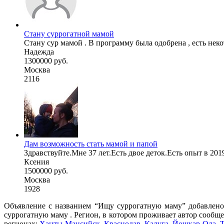
Стану суррогатной мамой
Стану сур мамой . В программу была одобрена , есть неко
Надежда
1300000 руб.
Москва
2116
Дам возможность стать мамой и папой
Здравствуйте.Мне 37 лет.Есть двое деток.Есть опыт в 201
Ксения
1500000 руб.
Москва
1928
Объявление с названием “Ищу суррогатную маму” добавлено 
суррогатную маму . Регион, в котором проживает автор сообще
регионах:
Ханты-Мансийск
,
Краснодар
,
Калуга
,
Йошкар-Ола
,
Т