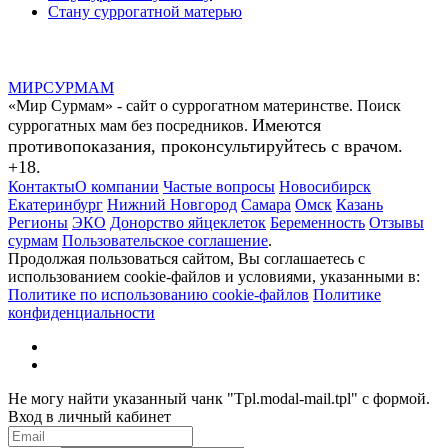
Стану суррогатной матерью
МИР
СУР
МАМ
«Мир Сурмам» - сайт о суррогатном материнстве. Поиск
Имеются
суррогатных мам без посредников.
противопоказания, проконсультируйтесь с врачом.
+18.
Контакты
О компании
Частые вопросы
Новосибирск
Екатеринбург
Нижний Новгород
Самара
Омск
Казань
Регионы
ЭКО
Донорство яйцеклеток
Беременность
Отзывы
сурмам
Пользовательское соглашение
.
Продолжая пользоваться сайтом, Вы соглашаетесь с
использованием cookie-файлов и условиями, указанными в:
Политике по использованию cookie-файлов
Политике
конфиденциальности
Не могу найти указанный чанк "Tpl.modal-mail.tpl" с формой.
Вход в личный кабинет