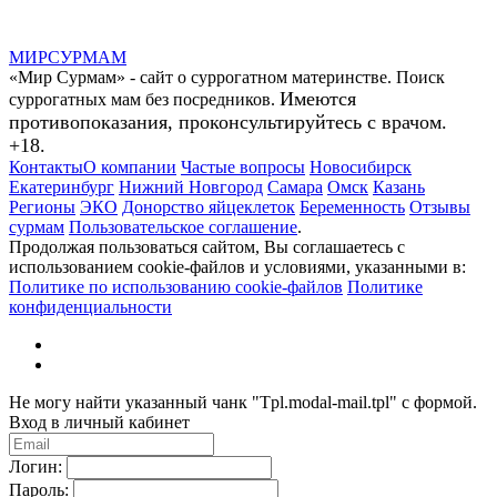
МИР
СУР
МАМ
«Мир Сурмам» - сайт о суррогатном материнстве. Поиск
Имеются
суррогатных мам без посредников.
противопоказания, проконсультируйтесь с врачом.
+18.
Контакты
О компании
Частые вопросы
Новосибирск
Екатеринбург
Нижний Новгород
Самара
Омск
Казань
Регионы
ЭКО
Донорство яйцеклеток
Беременность
Отзывы
сурмам
Пользовательское соглашение
.
Продолжая пользоваться сайтом, Вы соглашаетесь с
использованием cookie-файлов и условиями, указанными в:
Политике по использованию cookie-файлов
Политике
конфиденциальности
Не могу найти указанный чанк "Tpl.modal-mail.tpl" с формой.
Вход в личный кабинет
Логин:
Пароль: