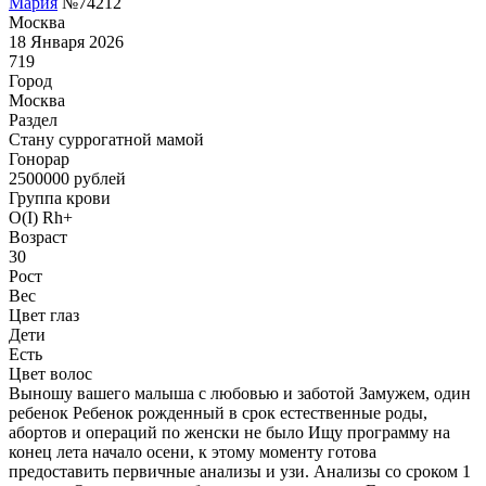
Мария
№74212
Москва
18 Января 2026
719
Город
Москва
Раздел
Cтану суррогатной мамой
Гонoрар
2500000
рублей
Группа крови
O(I) Rh+
Возраст
30
Рост
Вес
Цвет глаз
Дети
Есть
Цвет волос
Выношу вашего малыша с любовью и заботой Замужем, один
ребенок Ребенок рожденный в срок естественные роды,
абортов и операций по женски не было Ищу программу на
конец лета начало осени, к этому моменту готова
предоставить первичные анализы и узи. Анализы со сроком 1