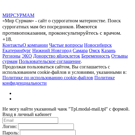
МИР
СУР
МАМ
«Мир Сурмам» - сайт о суррогатном материнстве. Поиск
Имеются
суррогатных мам без посредников.
противопоказания, проконсультируйтесь с врачом.
+18.
Контакты
О компании
Частые вопросы
Новосибирск
Екатеринбург
Нижний Новгород
Самара
Омск
Казань
Регионы
ЭКО
Донорство яйцеклеток
Беременность
Отзывы
сурмам
Пользовательское соглашение
.
Продолжая пользоваться сайтом, Вы соглашаетесь с
использованием cookie-файлов и условиями, указанными в:
Политике по использованию cookie-файлов
Политике
конфиденциальности
Не могу найти указанный чанк "Tpl.modal-mail.tpl" с формой.
Вход в личный кабинет
Логин:
Пароль: