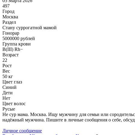
05 Марта 2026
497
Город
Москва
Раздел
Cтану суррогатной мамой
Гонoрар
5000000
рублей
Группа крови
B(III) Rh−
Возраст
22
Рост
Вес
50 кг
Цвет глаз
Синий
Дети
Нет
Цвет волос
Русые
Не сур мама. Москва. Ищу мужчину для семьи или сородительст
надёжный мужчина. Пишите в личные сообщения о себе, обсуди
Личное сообщение