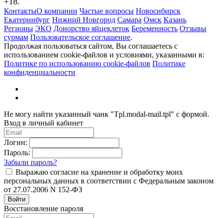
+18.
Контакты
О компании
Частые вопросы
Новосибирск
Екатеринбург
Нижний Новгород
Самара
Омск
Казань
Регионы
ЭКО
Донорство яйцеклеток
Беременность
Отзывы
сурмам
Пользовательское соглашение
.
Продолжая пользоваться сайтом, Вы соглашаетесь с
использованием cookie-файлов и условиями, указанными в:
Политике по использованию cookie-файлов
Политике
конфиденциальности
Не могу найти указанный чанк "Tpl.modal-mail.tpl" с формой.
Вход в личный кабинет
Логин:
Пароль:
Забыли пароль?
Выражаю согласие на хранение и обработку моих
персональных данных в соответствии с Федеральным законом
от 27.07.2006 N 152-ФЗ
Войти
Восстановление пароля