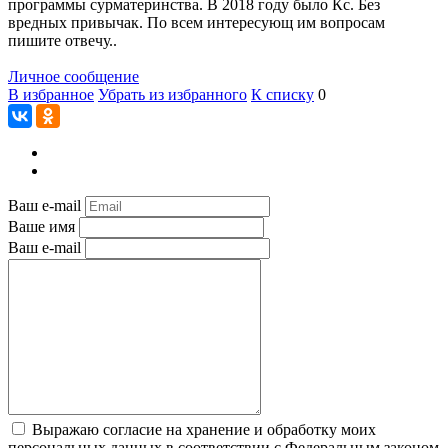
программы сурматеринства. В 2018 году было Кс. Без
вредных привычак. По всем интересующ им вопросам
пишите отвечу..
Личное сообщение
В избранное
Убрать из избранного
К списку
0
Ваш e-mail
Ваше имя
Ваш e-mail
Выражаю согласие на хранение и обработку моих
персональных данных в соответствии с Федеральным законом