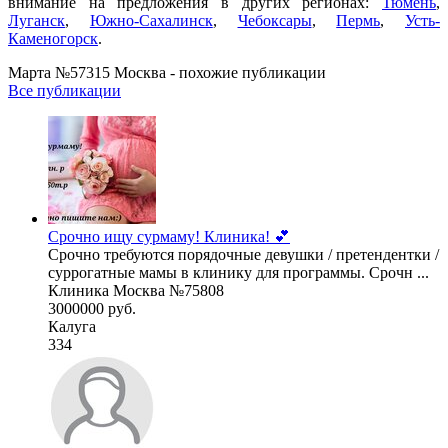
внимание на предложения в других регионах:
Тюмень
,
Луганск
,
Южно-Сахалинск
,
Чебоксары
,
Пермь
,
Усть-
Каменогорск
.
Mарта №57315 Москва - похожие публикации
Все публикации
Срочно ищу сурмаму! Клиника! 💕
Срочно требуются порядочные девушки / претендентки /
суррогатные мамы в клинику для программы. Срочн ...
Клиника Москва №75808
3000000 руб.
Калуга
334