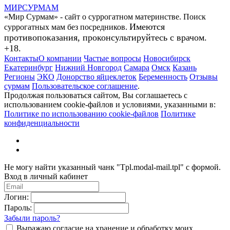
МИР
СУР
МАМ
«Мир Сурмам» - сайт о суррогатном материнстве. Поиск
Имеются
суррогатных мам без посредников.
противопоказания, проконсультируйтесь с врачом.
+18.
Контакты
О компании
Частые вопросы
Новосибирск
Екатеринбург
Нижний Новгород
Самара
Омск
Казань
Регионы
ЭКО
Донорство яйцеклеток
Беременность
Отзывы
сурмам
Пользовательское соглашение
.
Продолжая пользоваться сайтом, Вы соглашаетесь с
использованием cookie-файлов и условиями, указанными в:
Политике по использованию cookie-файлов
Политике
конфиденциальности
Не могу найти указанный чанк "Tpl.modal-mail.tpl" с формой.
Вход в личный кабинет
Логин:
Пароль:
Забыли пароль?
Выражаю согласие на хранение и обработку моих