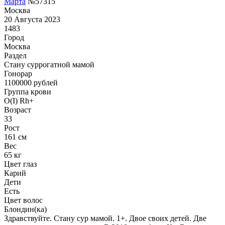
Mарта
№57315
Москва
20 Августа 2023
1483
Город
Москва
Раздел
Cтану суррогатной мамой
Гонoрар
1100000
рублей
Группа крови
O(I) Rh+
Возраст
33
Рост
161 см
Вес
65 кг
Цвет глаз
Карий
Дети
Есть
Цвет волос
Блондин(ка)
Здравствуйте. Стану сур мамой. 1+. Двое своих детей. Две