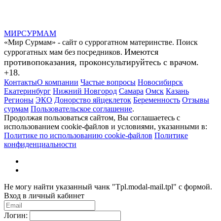
МИР
СУР
МАМ
«Мир Сурмам» - сайт о суррогатном материнстве. Поиск
Имеются
суррогатных мам без посредников.
противопоказания, проконсультируйтесь с врачом.
+18.
Контакты
О компании
Частые вопросы
Новосибирск
Екатеринбург
Нижний Новгород
Самара
Омск
Казань
Регионы
ЭКО
Донорство яйцеклеток
Беременность
Отзывы
сурмам
Пользовательское соглашение
.
Продолжая пользоваться сайтом, Вы соглашаетесь с
использованием cookie-файлов и условиями, указанными в:
Политике по использованию cookie-файлов
Политике
конфиденциальности
Не могу найти указанный чанк "Tpl.modal-mail.tpl" с формой.
Вход в личный кабинет
Логин: