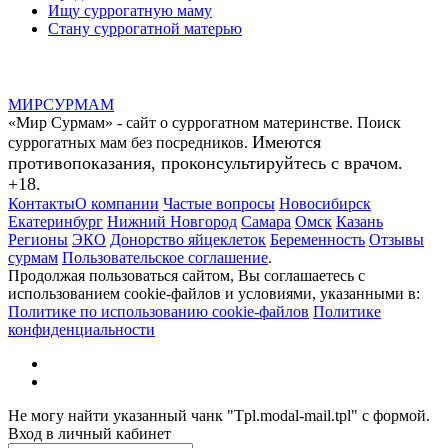
Ищу суррогатную маму
Стану суррогатной матерью
МИР
СУР
МАМ
«Мир Сурмам» - сайт о суррогатном материнстве. Поиск
Имеются
суррогатных мам без посредников.
противопоказания, проконсультируйтесь с врачом.
+18.
Контакты
О компании
Частые вопросы
Новосибирск
Екатеринбург
Нижний Новгород
Самара
Омск
Казань
Регионы
ЭКО
Донорство яйцеклеток
Беременность
Отзывы
сурмам
Пользовательское соглашение
.
Продолжая пользоваться сайтом, Вы соглашаетесь с
использованием cookie-файлов и условиями, указанными в:
Политике по использованию cookie-файлов
Политике
конфиденциальности
Не могу найти указанный чанк "Tpl.modal-mail.tpl" с формой.
Вход в личный кабинет