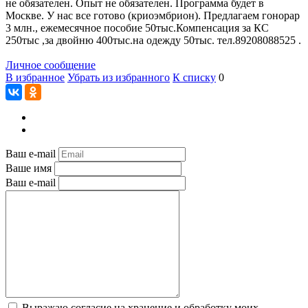
не обязателен. Опыт не обязателен. Программа будет в
Москве. У нас все готово (криоэмбрион). Предлагаем гонорар
3 млн., ежемесячное пособие 50тыс.Компенсация за КС
250тыс ,за двойню 400тыс.на одежду 50тыс. тел.89208088525 .
Личное сообщение
В избранное
Убрать из избранного
К списку
0
Ваш e-mail
Ваше имя
Ваш e-mail
Выражаю согласие на хранение и обработку моих