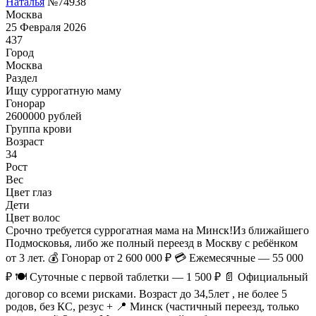
Наталья
№74938
Москва
25 Февраля 2026
437
Город
Москва
Раздел
Ищу суррогатную маму
Гонoрар
2600000
рублей
Группа крови
Возраст
34
Рост
Вес
Цвет глаз
Дети
Цвет волос
Срочно требуется суррогатная мама на Минск!Из ближайшего
Подмосковья, либо же полный переезд в Москву с ребёнком
от 3 лет. 💰 Гонорар от 2 600 000 ₽ 💳 Ежемесячные — 55 000
₽ 🍽 Суточные с первой таблетки — 1 500 ₽ 📄 Официальный
договор со всеми рисками. Возраст до 34,5лет , не более 5
родов, без КС, резус + 📍 Минск (частичный переезд, только