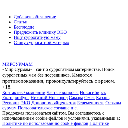
Добавить объявление
Статьи
Бесплодие
Предложить клинику ЭКО
Ищу суррогатную маму
Стану суррогатной матерью
МИР
СУР
МАМ
«Мир Сурмам» - сайт о суррогатном материнстве. Поиск
Имеются
суррогатных мам без посредников.
противопоказания, проконсультируйтесь с врачом.
+18.
Контакты
О компании
Частые вопросы
Новосибирск
Екатеринбург
Нижний Новгород
Самара
Омск
Казань
Регионы
ЭКО
Донорство яйцеклеток
Беременность
Отзывы
сурмам
Пользовательское соглашение
.
Продолжая пользоваться сайтом, Вы соглашаетесь с
использованием cookie-файлов и условиями, указанными в:
Политике по использованию cookie-файлов
Политике