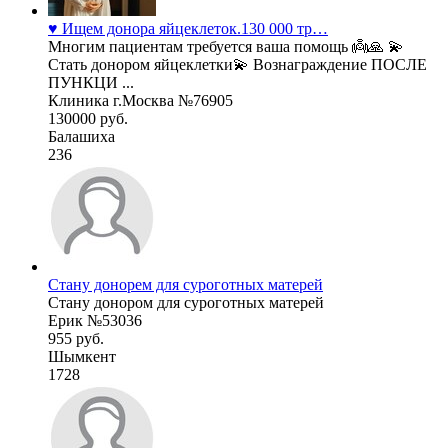
♥️ Ищем донора яйцеклеток.130 000 тр…
Многим пациентам требуется ваша помощь 👼🙏 💫
Стать донором яйцеклетки💫 Вознаграждение ПОСЛЕ
ПУНКЦИ ...
Клиника г.Москва №76905
130000 руб.
Балашиха
236
Стану донорем для суроготных матерей
Стану донором для суроготных матерей
Ерик №53036
955 руб.
Шымкент
1728