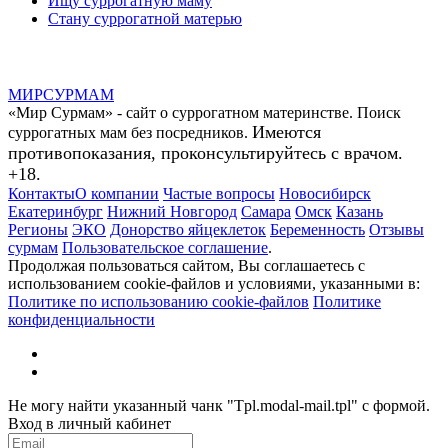
Ищу суррогатную маму
Стану суррогатной матерью
МИР
СУР
МАМ
«Мир Сурмам» - сайт о суррогатном материнстве. Поиск
Имеются
суррогатных мам без посредников.
противопоказания, проконсультируйтесь с врачом.
+18.
Контакты
О компании
Частые вопросы
Новосибирск
Екатеринбург
Нижний Новгород
Самара
Омск
Казань
Регионы
ЭКО
Донорство яйцеклеток
Беременность
Отзывы
сурмам
Пользовательское соглашение
.
Продолжая пользоваться сайтом, Вы соглашаетесь с
использованием cookie-файлов и условиями, указанными в:
Политике по использованию cookie-файлов
Политике
конфиденциальности
Не могу найти указанный чанк "Tpl.modal-mail.tpl" с формой.
Вход в личный кабинет