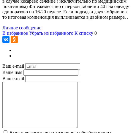
в случае кесарево сечение ( исключительно по медицинским
показаниям) 45т ежемесячно с первой таблетки 40т на одежду
единоразово на 16-20 неделе. Если подсадка двух эмбрионов
то итоговая компенсация выплачивается в двойном размере. .
Личное сообщение
В избранное
Убрать из избранного
К списку
0
Ваш e-mail
Ваше имя
Ваш e-mail
Выражаю согласие на хранение и обработку моих