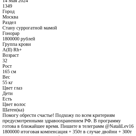
14 Мая 2024
1349
Город
Москва
Раздел
Cтану суррогатной мамой
Гонoрар
1800000
рублей
Группа крови
A(II) Rh+
Возраст
32
Рост
165 см
Вес
55 кг
Цвет глаз
Дети
Есть
Цвет волос
Шатен(ка)
Помогу обрести счастье! Подхожу по всем критериям
предусмотренными здравоохранением РФ. В программу
готова в ближайшее время. Пишите в телеграмм @NataliLev16
1800000 итоговая компенсация + 350т в случае двойни + 300т