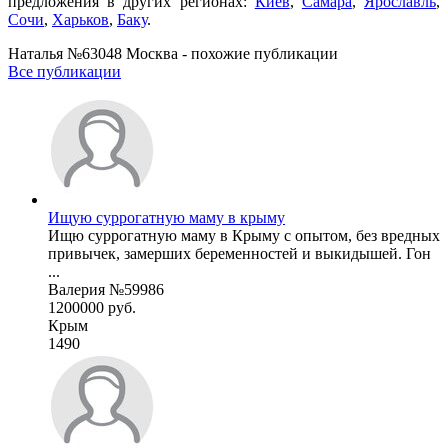
предложения в других регионах:
Киев
,
Самара
,
Ярославль
,
Сочи
,
Харьков
,
Баку
.
Наталья №63048 Москва - похожие публикации
Все публикации
Ищую суррогатную маму в крыму
Ищю суррогатную маму в Крыму с опытом, без вредных
привычек, замерших беременностей и выкидышей. Гон
...
Валерия №59986
1200000 руб.
Крым
1490