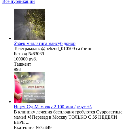
Все публикации
Ўзбек миллатига мансуб донор
Телеграмдан: @behzod_010509 га ёзинг
Бехзод №63039
100000 руб.
Ташкент
998
Ищем СурМамочку 2.100 мил /резус +/-
В клинику лечения бесплодия требуются Суррогатные
мамы! 💢Переезд в Москву ТОЛЬКО С 𝟑𝟓 НЕДЕЛИ
БЕРЕ ...
Екатерина №72449