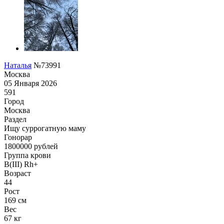
Наталья
№73991
Москва
05 Января 2026
591
Город
Москва
Раздел
Ищу суррогатную маму
Гонoрар
1800000
рублей
Группа крови
B(III) Rh+
Возраст
44
Рост
169 см
Вес
67 кг