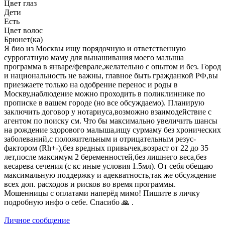
Цвет глаз
Дети
Есть
Цвет волос
Брюнет(ка)
Я био из Москвы ищу порядочную и ответственную
суррогатную маму для вынашивания моего малыша
программа в январе/феврале,желательно с опытом и без. Город
и национальность не важны, главное быть гражданкой РФ,вы
приезжаете только на одобрение перенос и роды в
Москву,наблюдение можно проходить в поликлиннике по
прописке в вашем городе (но все обсуждаемо). Планирую
заключить договор у нотариуса,возможно взаимодействие с
агентом по поиску см. Что бы максимально увеличить шансы
на рождение здорового малыша,ищу сурмаму без хронических
заболеваний,с положительным и отрицательным резус-
фактором (Rh+-),без вредных привычек,возраст от 22 до 35
лет,после максимум 2 беременностей,без лишнего веса,без
кесарева сечения (с кс иные условия 1.5мл). От себя обещаю
максимальную поддержку и адекватность,так же обсуждение
всех доп. расходов и рисков во время программы.
Мошенницы с оплатами наперёд мимо! Пишите в личку
подробную инфо о себе. Спасибо 🙏 .
Личное сообщение