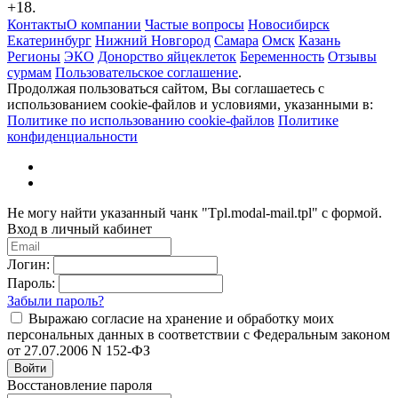
+18.
Контакты
О компании
Частые вопросы
Новосибирск
Екатеринбург
Нижний Новгород
Самара
Омск
Казань
Регионы
ЭКО
Донорство яйцеклеток
Беременность
Отзывы
сурмам
Пользовательское соглашение
.
Продолжая пользоваться сайтом, Вы соглашаетесь с
использованием cookie-файлов и условиями, указанными в:
Политике по использованию cookie-файлов
Политике
конфиденциальности
Не могу найти указанный чанк "Tpl.modal-mail.tpl" с формой.
Вход в личный кабинет
Логин:
Пароль:
Забыли пароль?
Выражаю согласие на хранение и обработку моих
персональных данных в соответствии с Федеральным законом
от 27.07.2006 N 152-ФЗ
Войти
Восстановление пароля