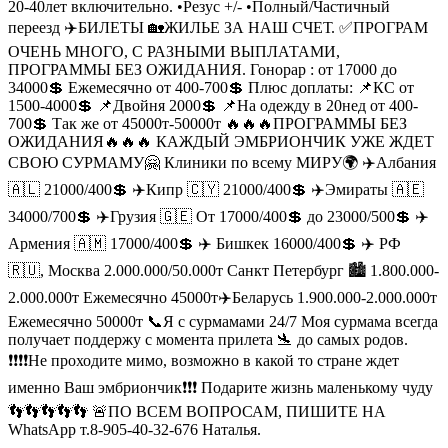
20-40лет включительно. •Резус +/- •Полный/Частичный
переезд ✈️БИЛЕТЫ 🏡ЖИЛЬЕ ЗА НАШ СЧЕТ. ✅ПРОГРАМ
ОЧЕНЬ МНОГО, С РАЗНЫМИ ВЫПЛАТАМИ,
ПРОГРАММЫ БЕЗ ОЖИДАНИЯ. Гонорар : от 17000 до
34000💲 Ежемесячно от 400-700💲 Плюс доплаты: 📌КС от
1500-4000💲 📌Двойня 2000💲 📌На одежду в 20нед от 400-
700💲 Так же от 45000т-50000т 🔥🔥🔥ПРОГРАММЫ БЕЗ
ОЖИДАНИЯ🔥🔥🔥 КАЖДЫЙ ЭМБРИОНЧИК УЖЕ ЖДЕТ
СВОЮ СУРМАМУ🤗 Клиники по всему МИРУ🌍 ✈️Албания
🇦🇱 21000/400💲 ✈️Кипр 🇨🇾 21000/400💲 ✈️Эмираты 🇦🇪
34000/700💲 ✈️Грузия 🇬🇪 От 17000/400💲 до 23000/500💲 ✈️
Армения 🇦🇲 17000/400💲 ✈️ Бишкек 16000/400💲 ✈️ РФ
🇷🇺, Москва 2.000.000/50.000т Санкт Петербург 🏙️ 1.800.000-
2.000.000т Ежемесячно 45000т✈️Беларусь 1.900.000-2.000.000т
Ежемесячно 50000т 📞Я с сурмамами 24/7 Моя сурмама всегда
получает поддержу с момента прилета 🛬 до самых родов.
❗❗❗❗Не проходите мимо, возможно в какой то стране ждет
именно Ваш эмбриончик❗❗❗ Подарите жизнь маленькому чуду
👣👣👣👣👣 🚨ПО ВСЕМ ВОПРОСАМ, ПИШИТЕ НА
WhatsApp т.8-905-40-32-676 Наталья.