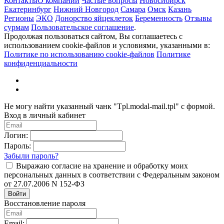
Контакты
О компании
Частые вопросы
Новосибирск
Екатеринбург
Нижний Новгород
Самара
Омск
Казань
Регионы
ЭКО
Донорство яйцеклеток
Беременность
Отзывы
сурмам
Пользовательское соглашение
.
Продолжая пользоваться сайтом, Вы соглашаетесь с
использованием cookie-файлов и условиями, указанными в:
Политике по использованию cookie-файлов
Политике
конфиденциальности
Не могу найти указанный чанк "Tpl.modal-mail.tpl" с формой.
Вход в личный кабинет
Логин:
Пароль:
Забыли пароль?
Выражаю согласие на хранение и обработку моих
персональных данных в соответствии с Федеральным законом
от 27.07.2006 N 152-ФЗ
Войти
Восстановление пароля
Email: