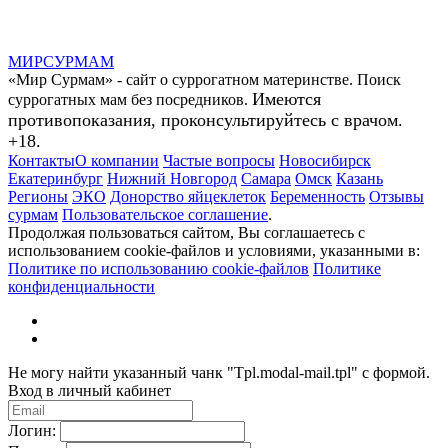
МИР
СУР
МАМ
«Мир Сурмам» - сайт о суррогатном материнстве. Поиск
Имеются
суррогатных мам без посредников.
противопоказания, проконсультируйтесь с врачом.
+18.
Контакты
О компании
Частые вопросы
Новосибирск
Екатеринбург
Нижний Новгород
Самара
Омск
Казань
Регионы
ЭКО
Донорство яйцеклеток
Беременность
Отзывы
сурмам
Пользовательское соглашение
.
Продолжая пользоваться сайтом, Вы соглашаетесь с
использованием cookie-файлов и условиями, указанными в:
Политике по использованию cookie-файлов
Политике
конфиденциальности
Не могу найти указанный чанк "Tpl.modal-mail.tpl" с формой.
Вход в личный кабинет
Логин: