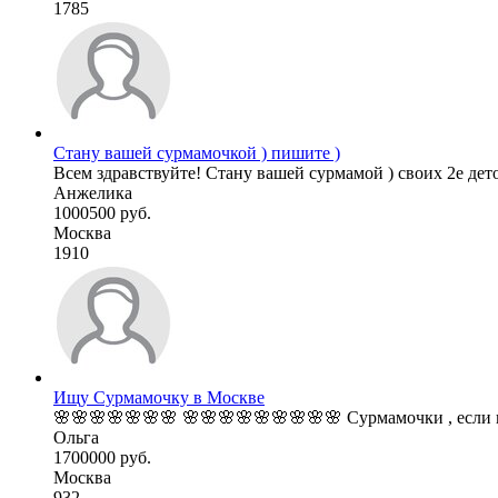
1785
Стану вашей сурмамочкой ) пишите )
Всем здравствуйте! Стану вашей сурмамой ) своих 2е дето
Анжелика
1000500 руб.
Москва
1910
Ищу Сурмамочку в Москве
🌸🌸🌸🌸🌸🌸🌸 🌸🌸🌸🌸🌸🌸🌸🌸🌸 Сурмамочки , если вы
Ольга
1700000 руб.
Москва
932