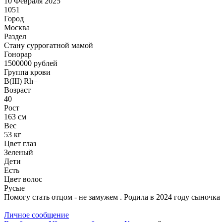
10 Февраля 2025
1051
Город
Москва
Раздел
Cтану суррогатной мамой
Гонoрар
1500000
рублей
Группа крови
B(III) Rh−
Возраст
40
Рост
163 см
Вес
53 кг
Цвет глаз
Зеленый
Дети
Есть
Цвет волос
Русые
Помогу стать отцом - не замужем . Родила в 2024 году сыночка 
Личное сообщение