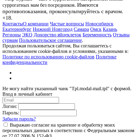
Имеются
суррогатных мам без посредников.
противопоказания, проконсультируйтесь с врачом.
+18.
Контакты
О компании
Частые вопросы
Новосибирск
Екатеринбург
Нижний Новгород
Самара
Омск
Казань
Регионы
ЭКО
Донорство яйцеклеток
Беременность
Отзывы
сурмам
Пользовательское соглашение
.
Продолжая пользоваться сайтом, Вы соглашаетесь с
использованием cookie-файлов и условиями, указанными в:
Политике по использованию cookie-файлов
Политике
конфиденциальности
Не могу найти указанный чанк "Tpl.modal-mail.tpl" с формой.
Вход в личный кабинет
Логин:
Пароль:
Забыли пароль?
Выражаю согласие на хранение и обработку моих
персональных данных в соответствии с Федеральным законом
от 27.07.2006 N 152-ФЗ