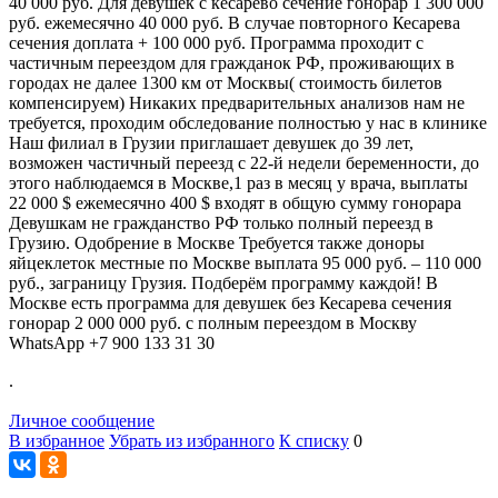
40 000 руб. Для девушек с кесарево сечение гонорар 1 300 000
руб. ежемесячно 40 000 руб. В случае повторного Кесарева
сечения доплата + 100 000 руб. Программа проходит с
частичным переездом для гражданок РФ, проживающих в
городах не далее 1300 км от Москвы( стоимость билетов
компенсируем) Никаких предварительных анализов нам не
требуется, проходим обследование полностью у нас в клинике
Наш филиал в Грузии приглашает девушек до 39 лет,
возможен частичный переезд с 22-й недели беременности, до
этого наблюдаемся в Москве,1 раз в месяц у врача, выплаты
22 000 $ ежемесячно 400 $ входят в общую сумму гонорара
Девушкам не гражданство РФ только полный переезд в
Грузию. Одобрение в Москве Требуется также доноры
яйцеклеток местные по Москве выплата 95 000 руб. – 110 000
руб., заграницу Грузия. Подберём программу каждой! В
Москве есть программа для девушек без Кесарева сечения
гонорар 2 000 000 руб. с полным переездом в Москву
WhatsApp +7 900 133 31 30
.
Личное сообщение
В избранное
Убрать из избранного
К списку
0