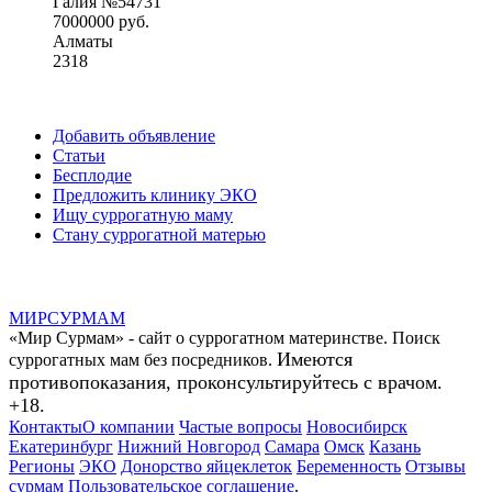
Галия №54731
7000000 руб.
Алматы
2318
Добавить объявление
Статьи
Бесплодие
Предложить клинику ЭКО
Ищу суррогатную маму
Стану суррогатной матерью
МИР
СУР
МАМ
«Мир Сурмам» - сайт о суррогатном материнстве. Поиск
Имеются
суррогатных мам без посредников.
противопоказания, проконсультируйтесь с врачом.
+18.
Контакты
О компании
Частые вопросы
Новосибирск
Екатеринбург
Нижний Новгород
Самара
Омск
Казань
Регионы
ЭКО
Донорство яйцеклеток
Беременность
Отзывы
сурмам
Пользовательское соглашение
.