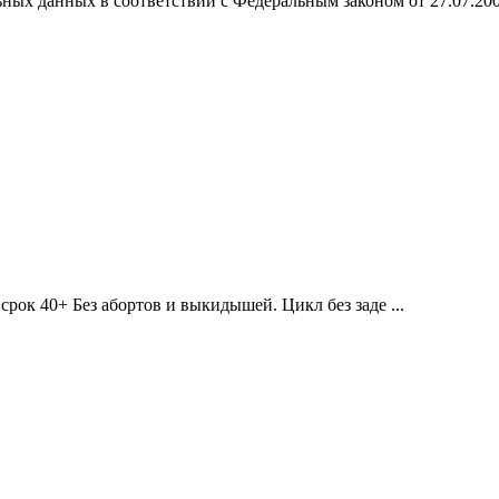
ных данных в соответствии с Федеральным законом от 27.07.20
рок 40+ Без абортов и выкидышей. Цикл без заде ...