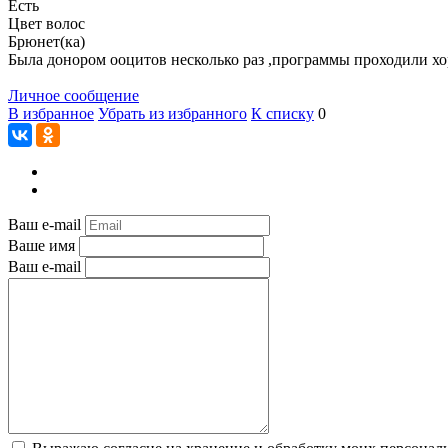
Есть
Цвет волос
Брюнет(ка)
Была донором ооцитов несколько раз ,программы проходили хор
Личное сообщение
В избранное
Убрать из избранного
К списку
0
Ваш e-mail
Ваше имя
Ваш e-mail