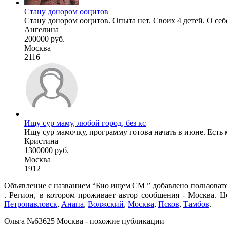
Стану донором ооцитов
Стану донором ооцитов. Опыта нет. Своих 4 детей. О себе:
Ангелина
200000 руб.
Москва
2116
Ищу сур маму, любой город, без кс
Ищу сур мамочку, программу готова начать в июне. Есть м
Кристина
1300000 руб.
Москва
1912
Объявление с названием “Био ищем СМ ” добавлено пользовате
. Регион, в котором проживает автор сообщения - Москва. Ц
Петропавловск
,
Анапа
,
Волжский
,
Москва
,
Псков
,
Тамбов
.
Ольга №63625 Москва - похожие публикации