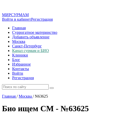
МИР
СУР
МАМ
Войти в кабинет
Регистрация
Главная
Суррогатное материнство
Добавить объявление
Москва
Санкт-Петербург
Канал сурмам и БИО
Клиники
Блог
Избранное
Контакты
Войти
Регистрация
Главная
/
Москва
/
N63625
Био ищем СМ - №63625