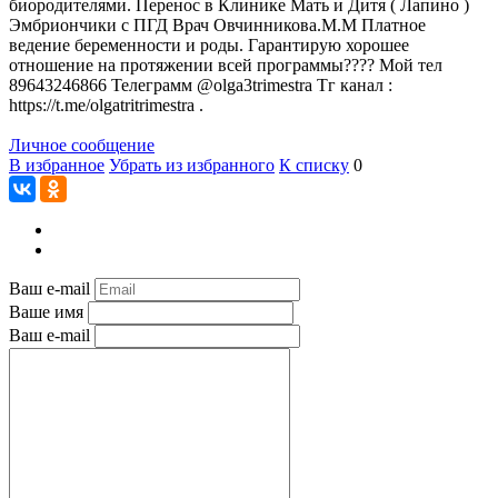
биородителями. Перенос в Клинике Мать и Дитя ( Лапино )
Эмбриончики с ПГД Врач Овчинникова.М.М Платное
ведение беременности и роды. Гарантирую хорошее
отношение на протяжении всей программы???? Мой тел
89643246866 Телеграмм @olga3trimestra Тг канал :
https://t.me/olgatritrimestra .
Личное сообщение
В избранное
Убрать из избранного
К списку
0
Ваш e-mail
Ваше имя
Ваш e-mail