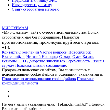
Предложить клинику ЭКО
Ищу суррогатную маму
Стану суррогатной матерью
МИР
СУР
МАМ
«Мир Сурмам» - сайт о суррогатном материнстве. Поиск
Имеются
суррогатных мам без посредников.
противопоказания, проконсультируйтесь с врачом.
+18.
Контакты
О компании
Частые вопросы
Новосибирск
Екатеринбург
Нижний Новгород
Самара
Омск
Казань
Регионы
ЭКО
Донорство яйцеклеток
Беременность
Отзывы
сурмам
Пользовательское соглашение
.
Продолжая пользоваться сайтом, Вы соглашаетесь с
использованием cookie-файлов и условиями, указанными в:
Политике по использованию cookie-файлов
Политике
конфиденциальности
Не могу найти указанный чанк "Tpl.modal-mail.tpl" с формой.
Вход в личный кабинет