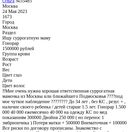
Ольга
№55485
Москва
24 Мая 2023
1673
Город
Москва
Раздел
Ищу суррогатную маму
Гонoрар
1500000
рублей
Группа крови
Возраст
Рост
Вес
Цвет глаз
Дети
Цвет волос
‼️Мне очень нужна хорошая ответственная суррогатная
мамочка из Москвы или ближайшего Подмосковья ????под
мое чуткое наблюдение ???????? До 34 лет , без КС , резус + ,
наличие своего ребенка / детей старше 1.5 лет. Гонорар 1.500
000 40 000 ежемесячно 40 000 на одежду КС по мед
показаниям 300000 Двойня 250 000 ( но перенос 1
эмбриончика ) Потеря матки + 500000 Внематочная + 100000
Все риски по договору прописаны. Знакомство с