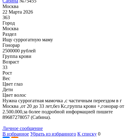
Сабина
№75455
Москва
22 Марта 2026
363
Город
Москва
Раздел
Ищу суррогатную маму
Гонoрар
2500000
рублей
Группа крови
Возраст
33
Рост
Вес
Цвет глаз
Дети
Цвет волос
Нужна суррогатная мамочка ,с частичным переездом в г
Москва ,от 20 до 33 лет,без Кс,группа крови +,гонорар от
2.500.000,за более подробной информацией пишите
89687278057 (Сабина).
Личное сообщение
В избранное
Убрать из избранного
К списку
0