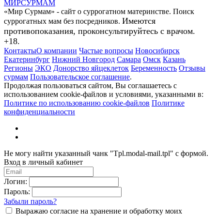
МИР
СУР
МАМ
«Мир Сурмам» - сайт о суррогатном материнстве. Поиск
Имеются
суррогатных мам без посредников.
противопоказания, проконсультируйтесь с врачом.
+18.
Контакты
О компании
Частые вопросы
Новосибирск
Екатеринбург
Нижний Новгород
Самара
Омск
Казань
Регионы
ЭКО
Донорство яйцеклеток
Беременность
Отзывы
сурмам
Пользовательское соглашение
.
Продолжая пользоваться сайтом, Вы соглашаетесь с
использованием cookie-файлов и условиями, указанными в:
Политике по использованию cookie-файлов
Политике
конфиденциальности
Не могу найти указанный чанк "Tpl.modal-mail.tpl" с формой.
Вход в личный кабинет
Логин:
Пароль:
Забыли пароль?
Выражаю согласие на хранение и обработку моих