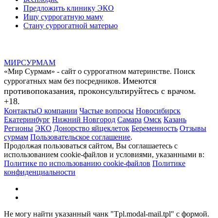
Предложить клинику ЭКО
Ищу суррогатную маму
Стану суррогатной матерью
МИР
СУР
МАМ
«Мир Сурмам» - сайт о суррогатном материнстве. Поиск
Имеются
суррогатных мам без посредников.
противопоказания, проконсультируйтесь с врачом.
+18.
Контакты
О компании
Частые вопросы
Новосибирск
Екатеринбург
Нижний Новгород
Самара
Омск
Казань
Регионы
ЭКО
Донорство яйцеклеток
Беременность
Отзывы
сурмам
Пользовательское соглашение
.
Продолжая пользоваться сайтом, Вы соглашаетесь с
использованием cookie-файлов и условиями, указанными в:
Политике по использованию cookie-файлов
Политике
конфиденциальности
Не могу найти указанный чанк "Tpl.modal-mail.tpl" с формой.