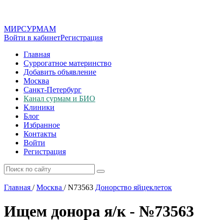
МИР
СУР
МАМ
Войти в кабинет
Регистрация
Главная
Суррогатное материнство
Добавить объявление
Москва
Санкт-Петербург
Канал сурмам и БИО
Клиники
Блог
Избранное
Контакты
Войти
Регистрация
Главная
/
Москва
/
N73563
Донорство яйцеклеток
Ищем донора я/к - №73563