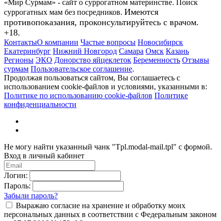
«Мир Сурмам» - сайт о суррогатном материнстве. Поиск
Имеются
суррогатных мам без посредников.
противопоказания, проконсультируйтесь с врачом.
+18.
Контакты
О компании
Частые вопросы
Новосибирск
Екатеринбург
Нижний Новгород
Самара
Омск
Казань
Регионы
ЭКО
Донорство яйцеклеток
Беременность
Отзывы
сурмам
Пользовательское соглашение
.
Продолжая пользоваться сайтом, Вы соглашаетесь с
использованием cookie-файлов и условиями, указанными в:
Политике по использованию cookie-файлов
Политике
конфиденциальности
Не могу найти указанный чанк "Tpl.modal-mail.tpl" с формой.
Вход в личный кабинет
Логин:
Пароль:
Забыли пароль?
Выражаю согласие на хранение и обработку моих
персональных данных в соответствии с Федеральным законом