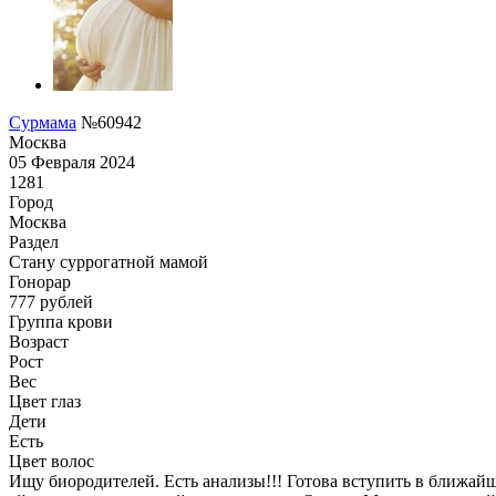
Сурмама
№60942
Москва
05 Февраля 2024
1281
Город
Москва
Раздел
Cтану суррогатной мамой
Гонoрар
777
рублей
Группа крови
Возраст
Рост
Вес
Цвет глаз
Дети
Есть
Цвет волос
Ищу биородителей. Есть анализы!!! Готова вступить в ближайш