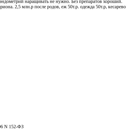
 эндометрий наращивать не нужно. Без препаратов хороший.
на. 2,5 млн.р после родов, еж 50т.р. одежда 50т.р, кесарево
06 N 152-ФЗ