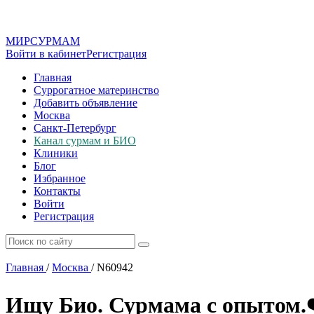
МИР
СУР
МАМ
Войти в кабинет
Регистрация
Главная
Суррогатное материнство
Добавить объявление
Москва
Санкт-Петербург
Канал сурмам и БИО
Клиники
Блог
Избранное
Контакты
Войти
Регистрация
Главная
/
Москва
/
N60942
Ищу Био. Сурмама с опытом.❤