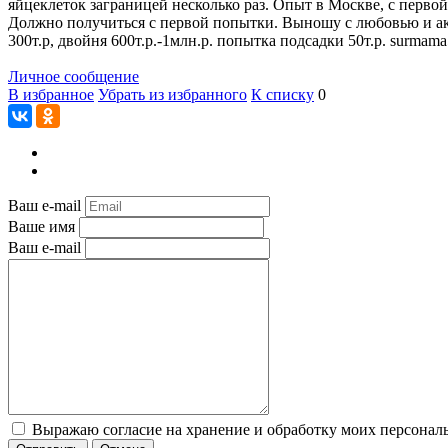
яйцеклеток заграницей несколько раз. Опыт в Москве, с перво
Должно получиться с первой попытки. Выношу с любовью и аккур
300т.р, двойня 600т.р.-1млн.р. попытка подсадки 50т.р. surmam
Личное сообщение
В избранное
Убрать из избранного
К списку
0
Ваш e-mail
Ваше имя
Ваш e-mail
Выражаю согласие на хранение и обработку моих персональ