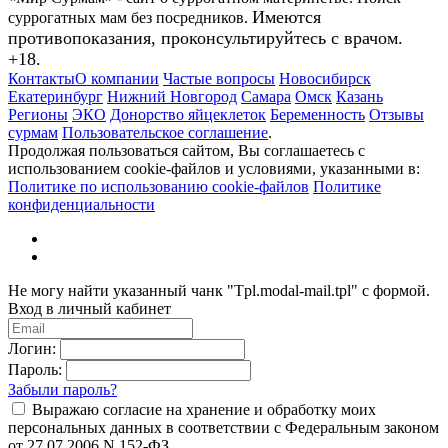
Имеются
суррогатных мам без посредников.
противопоказания, проконсультируйтесь с врачом.
+18.
Контакты
О компании
Частые вопросы
Новосибирск
Екатеринбург
Нижний Новгород
Самара
Омск
Казань
Регионы
ЭКО
Донорство яйцеклеток
Беременность
Отзывы
сурмам
Пользовательское соглашение
.
Продолжая пользоваться сайтом, Вы соглашаетесь с
использованием cookie-файлов и условиями, указанными в:
Политике по использованию cookie-файлов
Политике
конфиденциальности
Не могу найти указанный чанк "Tpl.modal-mail.tpl" с формой.
Вход в личный кабинет
Логин:
Пароль:
Забыли пароль?
Выражаю согласие на хранение и обработку моих
персональных данных в соответствии с Федеральным законом
от 27.07.2006 N 152-ФЗ