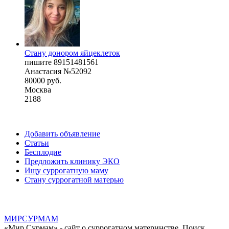
Стану донором яйцеклеток
пишите 89151481561
Анастасия №52092
80000 руб.
Москва
2188
Добавить объявление
Статьи
Бесплодие
Предложить клинику ЭКО
Ищу суррогатную маму
Стану суррогатной матерью
МИР
СУР
МАМ
«Мир Сурмам» - сайт о суррогатном материнстве. Поиск