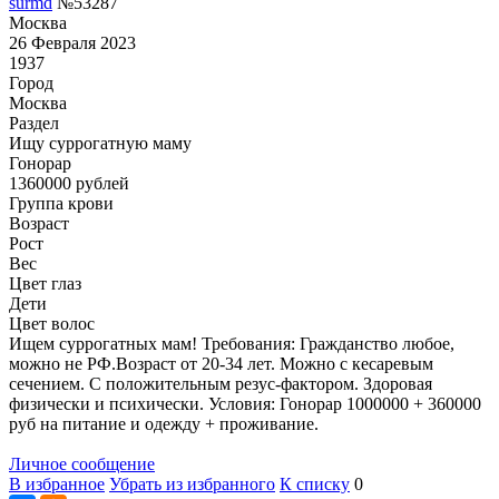
surmd
№53287
Москва
26 Февраля 2023
1937
Город
Москва
Раздел
Ищу суррогатную маму
Гонoрар
1360000
рублей
Группа крови
Возраст
Рост
Вес
Цвет глаз
Дети
Цвет волос
Ищем суррогатных мам! Требования: Гражданство любое,
можно не РФ.Возраст от 20-34 лет. Можно с кесаревым
сечением. С положительным резус-фактором. Здоровая
физически и психически. Условия: Гонорар 1000000 + 360000
руб на питание и одежду + проживание.
Личное сообщение
В избранное
Убрать из избранного
К списку
0