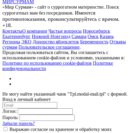
МИР
СУР
МАМ
«Мир Сурмам» - сайт о суррогатном материнстве. Поиск
Имеются
суррогатных мам без посредников.
противопоказания, проконсультируйтесь с врачом.
+18.
Контакты
О компании
Частые вопросы
Новосибирск
Екатеринбург
Нижний Новгород
Самара
Омск
Казань
Регионы
ЭКО
Донорство яйцеклеток
Беременность
Отзывы
сурмам
Пользовательское соглашение
.
Продолжая пользоваться сайтом, Вы соглашаетесь с
использованием cookie-файлов и условиями, указанными в:
Политике по использованию cookie-файлов
Политике
конфиденциальности
Не могу найти указанный чанк "Tpl.modal-mail.tpl" с формой.
Вход в личный кабинет
Логин:
Пароль:
Забыли пароль?
Выражаю согласие на хранение и обработку моих