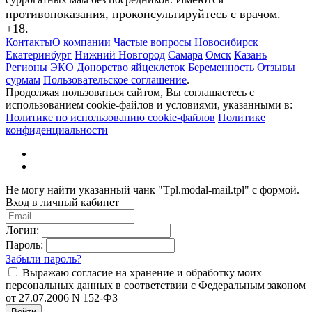
противопоказания, проконсультируйтесь с врачом.
+18.
Контакты
О компании
Частые вопросы
Новосибирск
Екатеринбург
Нижний Новгород
Самара
Омск
Казань
Регионы
ЭКО
Донорство яйцеклеток
Беременность
Отзывы
сурмам
Пользовательское соглашение
.
Продолжая пользоваться сайтом, Вы соглашаетесь с
использованием cookie-файлов и условиями, указанными в:
Политике по использованию cookie-файлов
Политике
конфиденциальности
Не могу найти указанный чанк "Tpl.modal-mail.tpl" с формой.
Вход в личный кабинет
Логин:
Пароль:
Забыли пароль?
Выражаю согласие на хранение и обработку моих
персональных данных в соответствии с Федеральным законом
от 27.07.2006 N 152-ФЗ
Войти