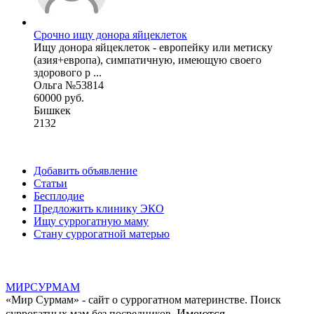
Срочно ищу донора яйцеклеток
Ищу донора яйцеклеток - европейку или метиску
(азия+европа), симпатичную, имеющую своего
здорового р ...
Ольга №53814
60000 руб.
Бишкек
2132
Добавить объявление
Статьи
Бесплодие
Предложить клинику ЭКО
Ищу суррогатную маму
Стану суррогатной матерью
МИР
СУР
МАМ
«Мир Сурмам» - сайт о суррогатном материнстве. Поиск
Имеются
суррогатных мам без посредников.