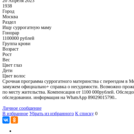
20 Апреля 2023
1938
Город
Москва
Раздел
Ищу суррогатную маму
Гонoрар
1100000
рублей
Группа крови
Возраст
Рост
Вес
Цвет глаз
Дети
Цвет волос
Срочная программа суррогатного материнства с переездом в Мос
замужем официально+ справка о несудимости. Возможно прожи
по месту жительства. Компенсация от 1100 000рублей. Обследо
обследовании. информация на WhatsApp 89029015790..
Личное сообщение
В избранное
Убрать из избранного
К списку
0