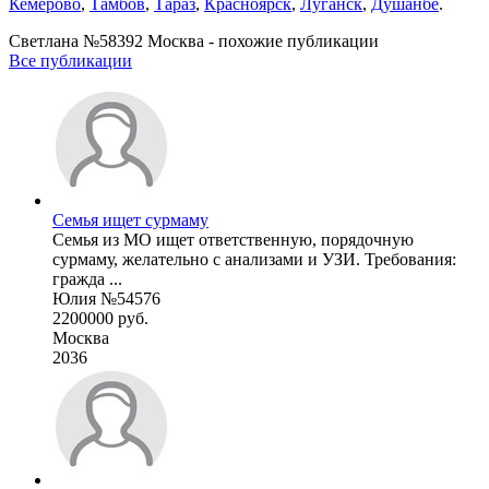
Кемерово
,
Тамбов
,
Тараз
,
Красноярск
,
Луганск
,
Душанбе
.
Светлана №58392 Москва - похожие публикации
Все публикации
Семья ищет сурмаму
Семья из МО ищет ответственную, порядочную
сурмаму, желательно с анализами и УЗИ. Требования:
гражда ...
Юлия №54576
2200000 руб.
Москва
2036