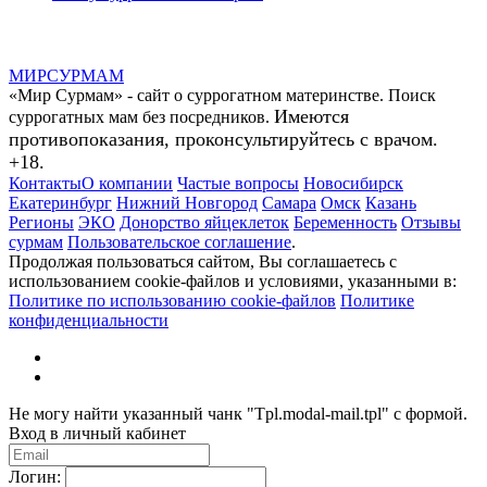
МИР
СУР
МАМ
«Мир Сурмам» - сайт о суррогатном материнстве. Поиск
Имеются
суррогатных мам без посредников.
противопоказания, проконсультируйтесь с врачом.
+18.
Контакты
О компании
Частые вопросы
Новосибирск
Екатеринбург
Нижний Новгород
Самара
Омск
Казань
Регионы
ЭКО
Донорство яйцеклеток
Беременность
Отзывы
сурмам
Пользовательское соглашение
.
Продолжая пользоваться сайтом, Вы соглашаетесь с
использованием cookie-файлов и условиями, указанными в:
Политике по использованию cookie-файлов
Политике
конфиденциальности
Не могу найти указанный чанк "Tpl.modal-mail.tpl" с формой.
Вход в личный кабинет
Логин: